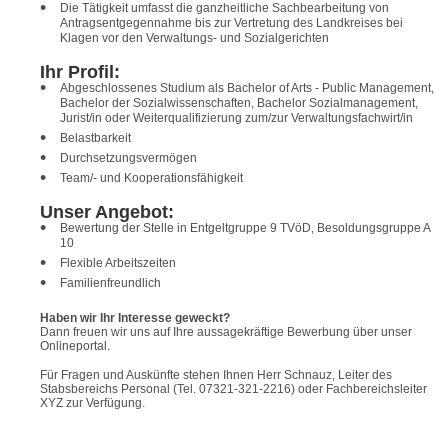
Die Tätigkeit umfasst die ganzheitliche Sachbearbeitung von
Antragsentgegennahme bis zur Vertretung des Landkreises bei
Klagen vor den Verwaltungs- und Sozialgerichten
Ihr Profil:
Abgeschlossenes Studium als Bachelor of Arts - Public Management,
Bachelor der Sozialwissenschaften, Bachelor Sozialmanagement,
Jurist/in oder Weiterqualifizierung zum/zur Verwaltungsfachwirt/in
Belastbarkeit
Durchsetzungsvermögen
Team/- und Kooperationsfähigkeit
Unser Angebot:
Bewertung der Stelle in Entgeltgruppe 9 TVöD, Besoldungsgruppe A
10
Flexible Arbeitszeiten
Familienfreundlich
Haben wir Ihr Interesse geweckt?
Dann freuen wir uns auf Ihre aussagekräftige Bewerbung über unser
Onlineportal.
Für Fragen und Auskünfte stehen Ihnen Herr Schnauz, Leiter des
Stabsbereichs Personal (Tel. 07321-321-2216) oder Fachbereichsleiter
XYZ zur Verfügung.